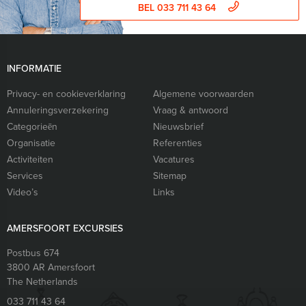
BEL 033 711 43 64
INFORMATIE
Privacy- en cookieverklaring
Algemene voorwaarden
Annuleringsverzekering
Vraag & antwoord
Categorieēn
Nieuwsbrief
Organisatie
Referenties
Activiteiten
Vacatures
Services
Sitemap
Video’s
Links
AMERSFOORT EXCURSIES
Postbus 674
3800 AR
Amersfoort
The Netherlands
033 711 43 64