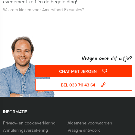
evenement zelf én de begeleiding!
Waarom kiezen voor Amersfoort Excursies?
Vragen over dit uitje?
CHAT MET JEROEN
BEL 033 711 43 64
INFORMATIE
Privacy- en cookieverklaring
Algemene voorwaarden
Annuleringsverzekering
Vraag & antwoord