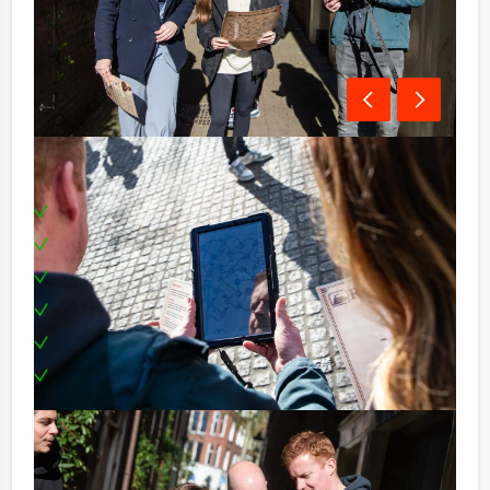
Inclusief:
Enthousiaste begeleiding
1 Drankje
GPS Tablets
Leuke prijs voor het beste team
Teambuilding
Te boeken op uw gewenste dag en tijdstip!
Tip:
Uiteraard is dit uitje uitstekend te combineren met een
heerlijke lunch vooraf of een uitgebreid diner na