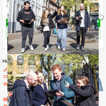
Aantal:
Minimaal 12 personen
i
Geheel vrijblijvend
OFFERTE AANVRAGEN
RESERVEREN
Ik heb een vraag over dit uitje
Hulp nodig bij het kiezen?
033 711 43 64
Chat met Jeroen
Stuur ons een mailtje
Bel mij terug