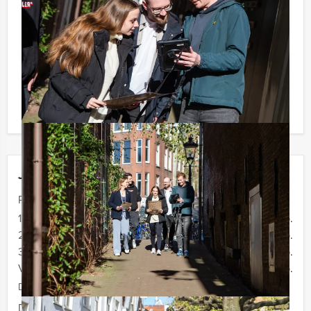
afloop. U kunt dit spel ook combineren met andere
spelprogramma’s. Informeer naar de mogelijkheden!
Komt u niet aan het minimale aantal deelnemers voor
dit arrangement? Als u bereid bent voor het minimale
aantal te betalen, kunt u ook gewoon voor minder
personen boeken!
Jouw uitje
Prijs :
12 - 19 personen
€ 34,50 p.p.
20 - 29 personen
€ 32,50 p.p.
30 - 39 personen
€ 29,50 p.p.
Vanaf 40 personen
€ 27,50 p.p.
De prijzen zijn exclusief BTW
Duur:
2 uur en 30 minuten