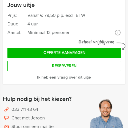
Jouw uitje
Prijs:
Vanaf
€ 79,50 p.p. excl. BTW
Duur:
4 uur
Aantal:
Minimaal 12 personen
i
Geheel vrijblijvend
OFFERTE AANVRAGEN
RESERVEREN
Ik heb een vraag over dit uitje
Hulp nodig bij het kiezen?
033 711 43 64
Chat met Jeroen
Stuur ons een mailtje