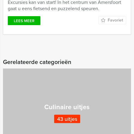
Excursies kan van start! In het centrum van Amersfoort
gaat u eens fietsend en puzzelend speuren.
Favoriet
LEES MEER
Gerelateerde categorieën
Culinaire uitjes
43 uitjes