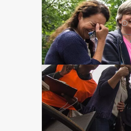
De prijzen zijn exclusief BTW
Duur:
5 uur
Aantal:
Minimaal 12 personen
i
Geheel vrijblijvend
OFFERTE AANVRAGEN
RESERVEREN
Ik heb een vraag over dit uitje
Hulp nodig bij het
kiezen?
033 711 43 64
Chat met Jeroen