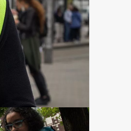
t u in het restaurant doorbrengt
 fris, huiswijn, koffie en thee. En…