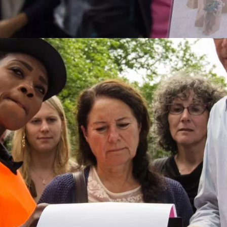
 in Amersfoort
 uur en 30 minuten
eurtocht gaan jullie op ontdekkingsreis door Amersfoort. Voorzie
jullie door het centrum ...
blet Dinner Game in Amersfoort
 uur en 30 minuten
y Tablet Dinner game van Amersfoort Excursies in Amersfoort. Ee
heerlijk 3-gangen diner.