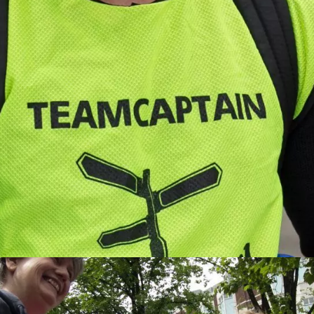
restaurants naar keuze
limste Rat
 tijdstip!
m uw drankje af te rekenen? Voor € 13,50 per persoon per uur da
et drankarrangement, waarbij u onbeperkt kunt genieten van bier,
ssingen te staan!