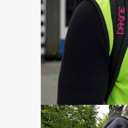
Inclusief:
Enthousiaste begeleiding
Uitgebreide 3-gangen lunch in 3 
Teambuilding
Prijs voor het beste team en de s
Te boeken op uw gewenste dag en
Optioneel:
Niet telkens uw knip hoeven trekken o
(excl. BTW) kunt u gebruikmaken van h
zo komt u ook achteraf niet voor verra