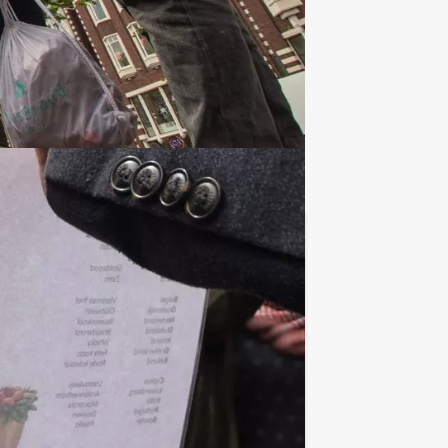
€ 22,50
Vanaf
p.p. excl. BTW
pdrachten in Amersfoort, voor echte
Favoriet