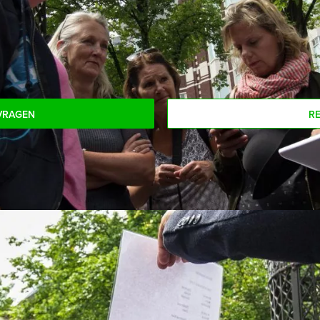
n:
eelnemers voor dit arrangement? Als u bereid bent voor het mini
n!
VRAGEN
R