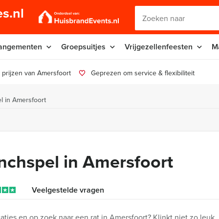
s.nl
angementen
Groepsuitjes
Vrijgezellenfeesten
M
 prijzen van Amersfoort
Geprezen om service & flexibiliteit
l in Amersfoort
unchspel in Amersfoort
Veelgestelde vragen
caties en op zoek naar een rat in Amersfoort? Klinkt niet zo leuk