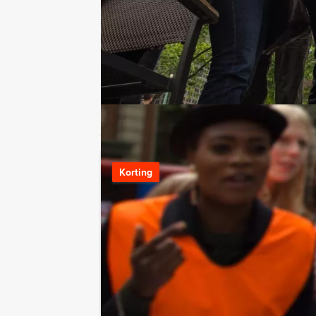
Stuur ons een mailtje
Bel mij terug
Bekijk printbare versie
Combineer dit uitje met:
Crazy 88 in Am
Korting
Vanaf 12 personen ‐ 2
Het Crazy 88 spel v
daredevils en spon
LEES MEER