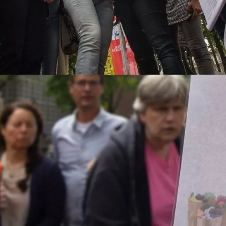
ersfoort
 uur en 30 minuten
an Amersfoort Excursies is een mix van knotsgekke en bizarre o
tane gezelschappen.