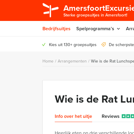
AmersfoortExcursie
Sterke groepsuitjes in Amersfoort!
Bedrijfsuitjes
Spelprogramma’s
Arr
Kies uit 130+ groepsuitjes
De scherpste
Home
/
Arrangementen
/
Wie is de Rat Lunchspe
Wie is de Rat L
Info over het uitje
Reviews
Heerlijk eten op drie verschillende lo