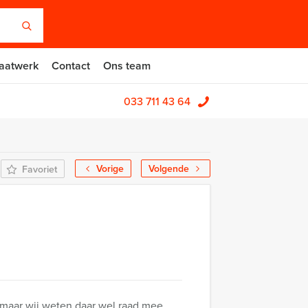
aatwerk
Contact
Ons team
033 711 43 64
Vorige
Volgende
Favoriet
, maar wij weten daar wel raad mee.