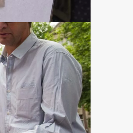
€ 27,50
Vanaf
p.p. excl. BTW
n van een tablet gaan jullie in teams op
Favoriet
€ 64,50
Vanaf
p.p. excl. BTW
n virtueel, hypermodern spel, in