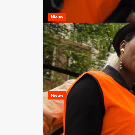
City Adventure
Nieuw
Vanaf 12 personen ‐ 2
Met deze digitale sp
pad. De tablet leidt 
LEES MEER
Empire City Ta
Nieuw
Vanaf 12 personen ‐ 4
Speel de Empire Cit
combinatie met een 