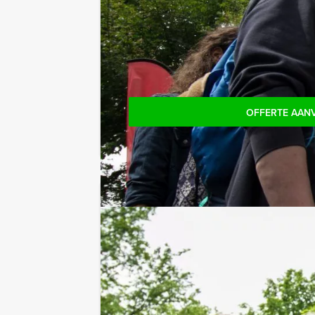
Reservering voor kleinere groepe
Komt u niet aan het minimale aantal d
gewoon voor minder personen boeke
OFFERTE AAN
Jouw uitje
Prijs :
12 - 19 personen
€ 59,50 p.p.
20 - 29 personen
€ 56,50 p.p.
30 - 39 personen
€ 54,50 p.p.
Vanaf 40 personen
€ 52,50 p.p.