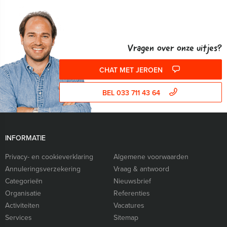
Vragen over onze uitjes?
CHAT MET JEROEN
BEL 033 711 43 64
INFORMATIE
Privacy- en cookieverklaring
Algemene voorwaarden
Annuleringsverzekering
Vraag & antwoord
Categorieēn
Nieuwsbrief
Organisatie
Referenties
Activiteiten
Vacatures
Services
Sitemap