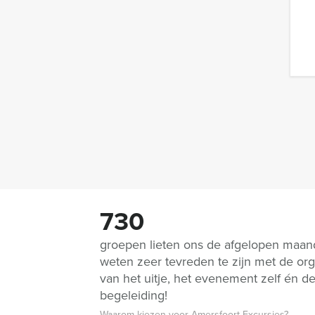
730
groepen lieten ons de afgelopen maa
weten zeer tevreden te zijn met de org
van het uitje, het evenement zelf én d
begeleiding!
Waarom kiezen voor Amersfoort Excursies?