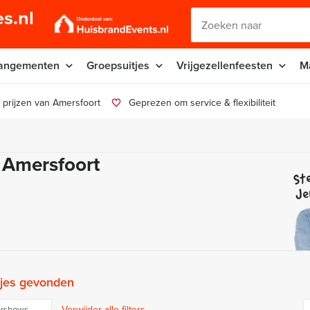
s.nl
angementen
Groepsuitjes
Vrijgezellenfeesten
M
 prijzen van Amersfoort
Geprezen om service & flexibiliteit
 Amersfoort
Ste
Je
tjes gevonden
Verwijder alle filters
ershows