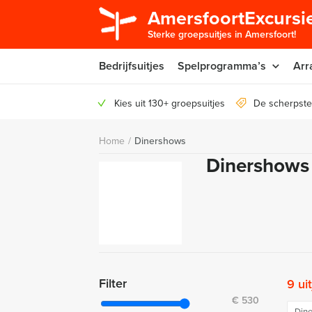
AmersfoortExcursie
Sterke groepsuitjes in Amersfoort!
Bedrijfsuitjes
Spelprogramma’s
Arr
Kies uit 130+ groepsuitjes
De scherpste
Home
/
Dinershows
Dinershows
Filter
9 ui
€
530
Din