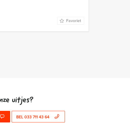
Favoriet
nze uitjes?
BEL 033 711 43 64