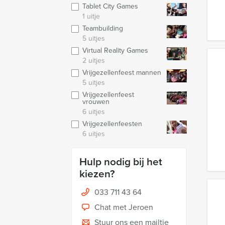
Tablet City Games
1 uitje
Teambuilding
5 uitjes
Virtual Reality Games
2 uitjes
Vrijgezellenfeest mannen
5 uitjes
Vrijgezellenfeest
vrouwen
6 uitjes
Vrijgezellenfeesten
6 uitjes
Hulp nodig bij het
kiezen?
033 711 43 64
Chat met Jeroen
Stuur ons een mailtje