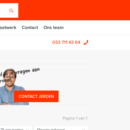
aatwerk
Contact
Ons team
033 711 43 64
l al je vragen aan
roen!
CONTACT JEROEN
Pagina 1 van 1