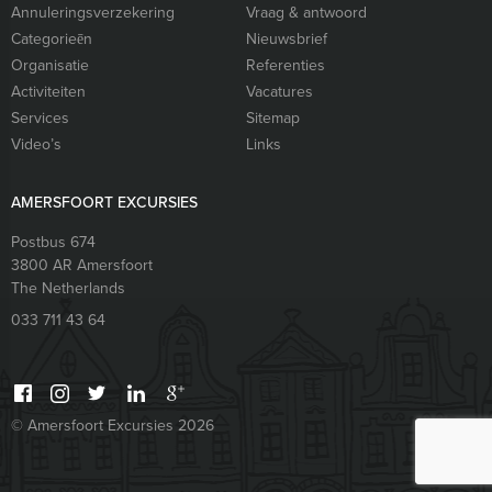
Annuleringsverzekering
Vraag & antwoord
Categorieēn
Nieuwsbrief
Organisatie
Referenties
Activiteiten
Vacatures
Services
Sitemap
Video’s
Links
AMERSFOORT EXCURSIES
Postbus 674
3800 AR
Amersfoort
The Netherlands
033 711 43 64
© Amersfoort Excursies 2026